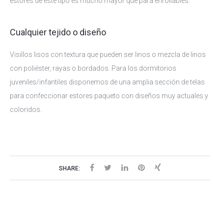
estores de este tipo es mucho mayor que para enrollables.
Cualquier tejido o diseño
Visillos lisos con textura que pueden ser linos o mezcla de linos
con poliéster, rayas o bordados. Para los dormitorios
juveniles/infantiles disponemos de una amplia sección de telas
para confeccionar estores paqueto con diseños muy actuales y
coloridos.
SHARE: